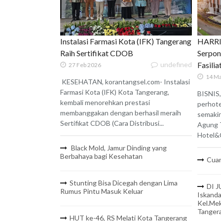
Instalasi Farmasi Kota (IFK) Tangerang
HARRIS
Raih Sertifikat CDOB
Serpon
undefined
Fasili
27 Feb 2026
14 Ma
KESEHATAN, korantangsel.com- Instalasi
Farmasi Kota (IFK) Kota Tangerang,
BISNIS,
kembali menorehkan prestasi
perhote
membanggakan dengan berhasil meraih
semaki
Sertifikat CDOB (Cara Distribusi...
Agung 
Hotel&C
Black Mold, Jamur Dinding yang
Berbahaya bagi Kesehatan
Cuan
Stunting Bisa Dicegah dengan Lima
DI J
Rumus Pintu Masuk Keluar
Iskanda
Kel.Mek
Tanger
HUT ke-46, RS Melati Kota Tangerang