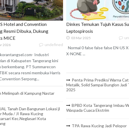
 Hotel and Convention
Dinkes Temukan Tujuh Kasus S
g Resmi Dibuka, Dukung
Leptospirosis
ats MICE
un
03 Mar 2025
undefined
r 2026
Normal 0 false false false EN-US
X-NONE ...
korantangsel.com- Industri
lan di Kabupaten Tangerang kini
n berkembang. PT Summarecon
TBK secara resmi membuka Harris
onvention Serpong...
Penta Prima Prediksi Warna Cat
Metalik, Solid Sampai Bunglon Jadi
2025
 Melimpah di Kampung Nastar
BPBD Kota Tangerang Imbau W
UAL Tanah Dan Bangunan Lokasi jl
Waspada Cuaca Ekstrim
r Muda / JI Rawa Kucing
arsari Kec.Neglasari Kota
ang
TPA Rawa Kucing Jadi Pelopor