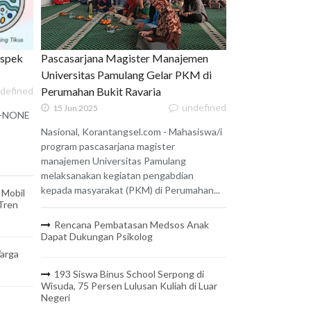
uspek
Pascasarjana Magister Manajemen
Universitas Pamulang Gelar PKM di
defined
Perumahan Bukit Ravaria
undefined
15 Jun 2025
 X-NONE
Nasional, Korantangsel.com - Mahasiswa/i
program pascasarjana magister
manajemen Universitas Pamulang
melaksanakan kegiatan pengabdian
kepada masyarakat (PKM) di Perumahan...
 Mobil
 Tren
Rencana Pembatasan Medsos Anak
Dapat Dukungan Psikolog
arga
193 Siswa Binus School Serpong di
Wisuda, 75 Persen Lulusan Kuliah di Luar
Negeri