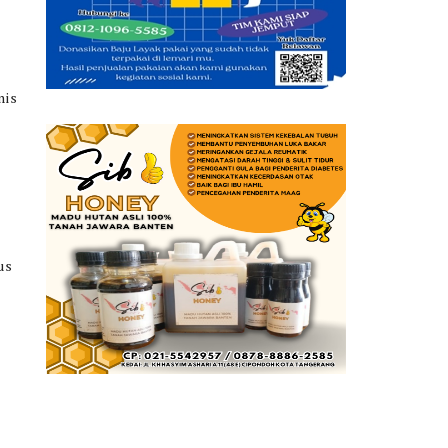
nis
5
us