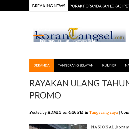
BREAKING NEWS
NOKWARI TERJUNKAN ALAT BERAT PORAK PORANDAKAN LOKASI PETI DI
RANSEL
informasi seputar tangerang Selatan
BERANDA
TANGERANG SELATAN
KULINER
N
RAYAKAN ULANG TAHUN 
PROMO
Posted by ADMIN
on 4:46 PM in
Tangerang raya
|
Com
NASIONAL,koran