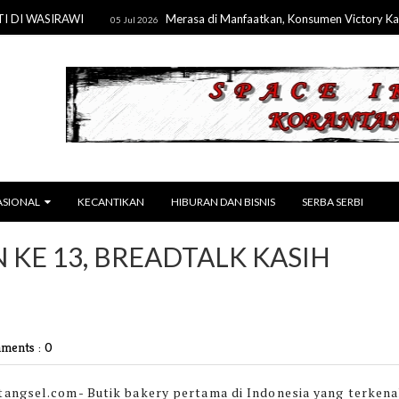
 WASIRAWI
Merasa di Manfaatkan, Konsumen Victory Karaok
05 Jul 2026
ASIONAL
KECANTIKAN
HIBURAN DAN BISNIS
SERBA SERBI
KE 13, BREADTALK KASIH
ments : 0
tangsel.com-
Butik bakery pertama di Indonesia yang terkena