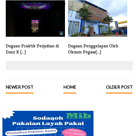
Anggota TNI Ditemukan Tewas
Merasa di Manfaatkan,
Alami L[...]
Konsumen Vict[...]
Dugaan Praktik Perjudian di
Dugaan Penggelapan Oleh
Dazz X [...]
Oknum Pegaw[...]
NEWER POST
HOME
OLDER POST