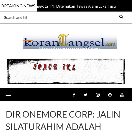
BREAKING NEWS
Anggota TNI Ditemukan Tewas Alami Luka Tusuk di Gadin
21 Jul 2026
RANSEL
informasi seputar tangerang Selatan
DIR ONEMORE CORP: JALIN
SILATURAHIM ADALAH