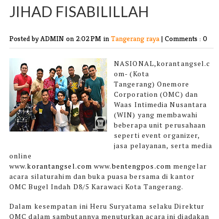
JIHAD FISABILILLAH
Posted by ADMIN
on 2:02 PM in
Tangerang raya
|
Comments : 0
NASIONAL,korantangsel.c
om- (Kota
Tangerang)
Onemore
Corporation (OMC) dan
Waas Intimedia Nusantara
(WIN) yang membawahi
beberapa unit perusahaan
seperti event organizer,
jasa pelayanan, serta media
online
www.
korantangsel.com
www.
bentengpos.com
mengelar
acara silaturahim dan buka puasa bersama di kantor
OMC Bugel Indah D8/5 Karawaci Kota Tangerang.
Dalam kesempatan ini Heru Suryatama selaku Direktur
OMC dalam sambutannya menuturkan acara ini diadakan