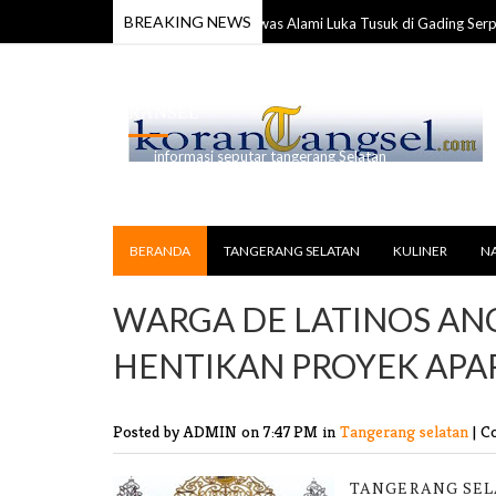
BREAKING NEWS
Anggota TNI Ditemukan Tewas Alami Luka Tusuk di Gading Serpong
l 2026
RANSEL
informasi seputar tangerang Selatan
BERANDA
TANGERANG SELATAN
KULINER
N
WARGA DE LATINOS A
HENTIKAN PROYEK AP
Posted by ADMIN
on 7:47 PM in
Tangerang selatan
|
C
TANGERANG SELA