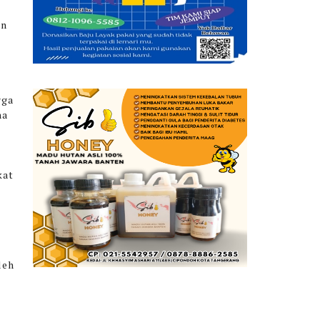
en
k
rga
na
kat
leh