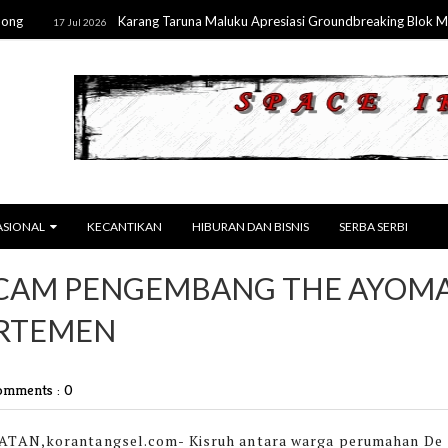
Karang Taruna Maluku Apresiasi Groundbreaking Blok Masela
17 Jul 2026
ASIONAL
KECANTIKAN
HIBURAN DAN BISNIS
SERBA SERBI
NCAM PENGEMBANG THE AYOM
ARTEMEN
omments : 0
TAN,korantangsel.com-
Kisruh antara warga perumahan De