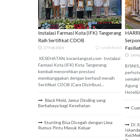
Instalasi Farmasi Kota (IFK) Tangerang
HARRIS
Raih Sertifikat CDOB
Serpon
undefined
Fasili
27 Feb 2026
14 Ma
KESEHATAN, korantangsel.com- Instalasi
Farmasi Kota (IFK) Kota Tangerang,
BISNIS,
kembali menorehkan prestasi
perhote
membanggakan dengan berhasil meraih
semaki
Sertifikat CDOB (Cara Distribusi...
Agung 
Hotel&C
Black Mold, Jamur Dinding yang
Berbahaya bagi Kesehatan
Cuan
Stunting Bisa Dicegah dengan Lima
DI J
Rumus Pintu Masuk Keluar
Iskanda
Kel.Mek