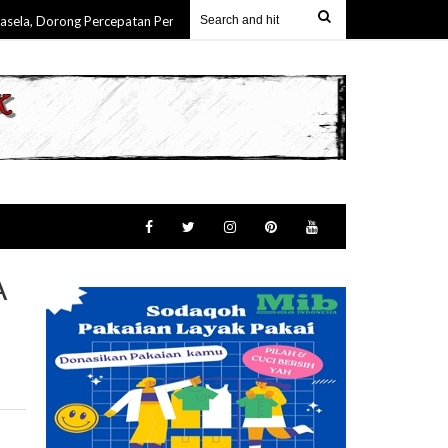
, Dorong Percepatan Pembangunan & Keterlibatan Nyata Masyarakat Maluku
A