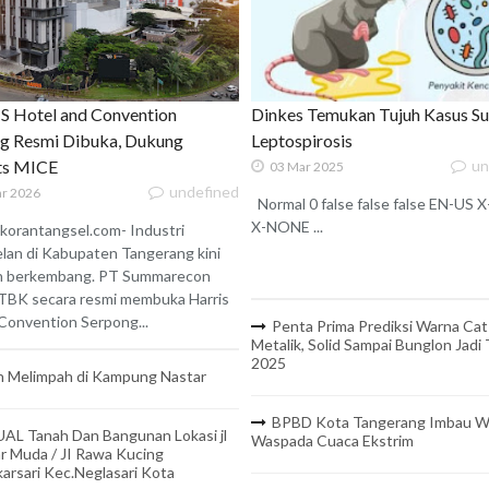
 Hotel and Convention
Dinkes Temukan Tujuh Kasus S
g Resmi Dibuka, Dukung
Leptospirosis
ats MICE
un
03 Mar 2025
undefined
r 2026
Normal 0 false false false EN-US
X-NONE ...
korantangsel.com- Industri
lan di Kabupaten Tangerang kini
n berkembang. PT Summarecon
TBK secara resmi membuka Harris
onvention Serpong...
Penta Prima Prediksi Warna Cat
Metalik, Solid Sampai Bunglon Jadi
2025
 Melimpah di Kampung Nastar
BPBD Kota Tangerang Imbau W
UAL Tanah Dan Bangunan Lokasi jl
Waspada Cuaca Ekstrim
r Muda / JI Rawa Kucing
arsari Kec.Neglasari Kota