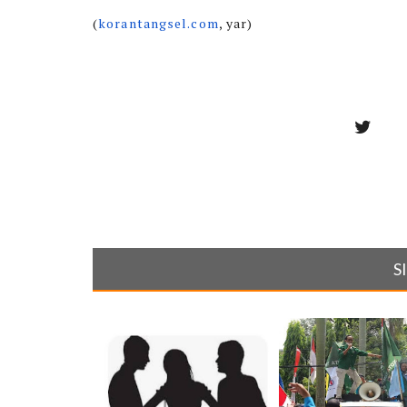
(
korantangsel.com
, yar)
S