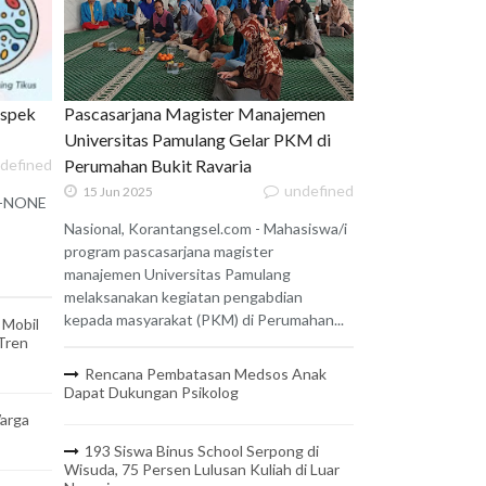
uspek
Pascasarjana Magister Manajemen
Universitas Pamulang Gelar PKM di
defined
Perumahan Bukit Ravaria
undefined
15 Jun 2025
 X-NONE
Nasional, Korantangsel.com - Mahasiswa/i
program pascasarjana magister
manajemen Universitas Pamulang
melaksanakan kegiatan pengabdian
kepada masyarakat (PKM) di Perumahan...
 Mobil
 Tren
Rencana Pembatasan Medsos Anak
Dapat Dukungan Psikolog
arga
193 Siswa Binus School Serpong di
Wisuda, 75 Persen Lulusan Kuliah di Luar