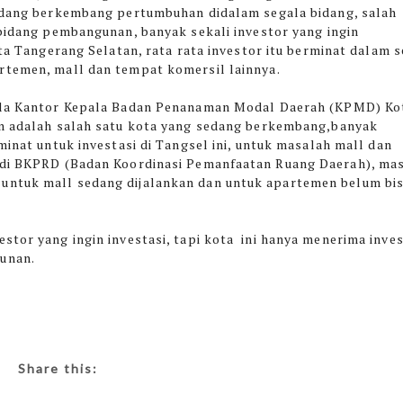
edang berkembang pertumbuhan didalam segala bidang, salah
bidang pembangunan, banyak sekali investor yang ingin
ta Tangerang Selatan, rata rata investor itu berminat dalam s
temen, mall dan tempat komersil lainnya.
la Kantor Kepala Badan Penanaman Modal Daerah (KPMD) Ko
n adalah salah satu kota yang sedang berkembang,banyak
minat untuk investasi di Tangsel ini, untuk masalah mall dan
a di BKPRD (Badan Koordinasi Pemanfaatan Ruang Daerah), ma
untuk mall sedang dijalankan dan untuk apartemen belum bi
stor yang ingin investasi, tapi kota ini hanya menerima inve
angunan.
Share this: