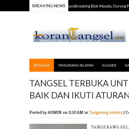
BREAKING NEWS
rang Taruna Maluku Apresiasi Groundbreaking Blok Masela, Dorong Percep
RANSEL
informasi seputar tangerang Selatan
BERANDA
TANGERANG SELATAN
KULINER
N
TANGSEL TERBUKA UNT
BAIK DAN IKUTI ATURA
Posted by ADMIN
on 11:10 AM in
Tangerang selatan
|
C
TANGERANG SELA