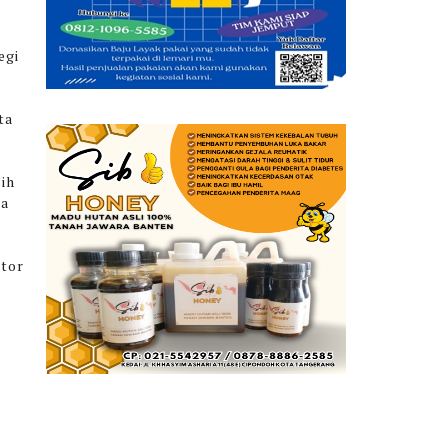
egi
ta
sih
sa
stor