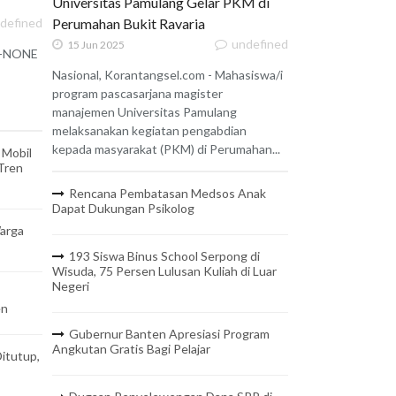
Universitas Pamulang Gelar PKM di
defined
Perumahan Bukit Ravaria
undefined
15 Jun 2025
 X-NONE
Nasional, Korantangsel.com - Mahasiswa/i
program pascasarjana magister
manajemen Universitas Pamulang
melaksanakan kegiatan pengabdian
kepada masyarakat (PKM) di Perumahan...
 Mobil
 Tren
Rencana Pembatasan Medsos Anak
Dapat Dukungan Psikolog
arga
193 Siswa Binus School Serpong di
Wisuda, 75 Persen Lulusan Kuliah di Luar
Negeri
en
Gubernur Banten Apresiasi Program
Angkutan Gratis Bagi Pelajar
itutup,