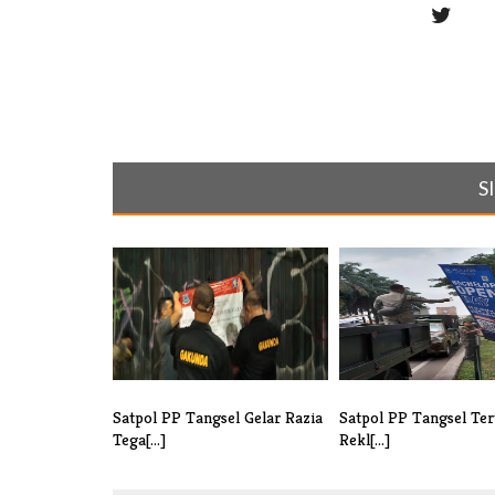
S
Satpol PP Tangsel Gelar Razia
Satpol PP Tangsel Ter
Tega[...]
Rekl[...]