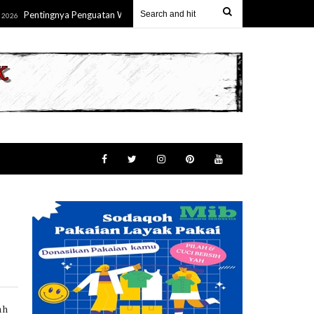
Pentingnya Penguatan Wawasan Kebangsaan Melalui Pemahaman Terhadap E
ah