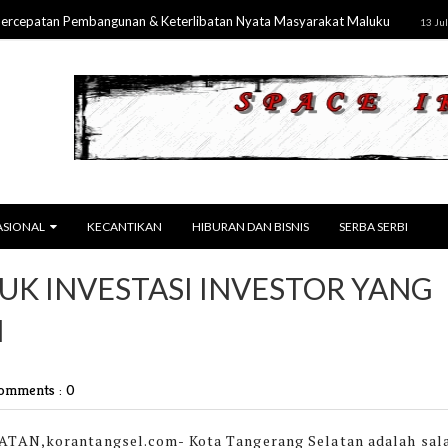
atan Pembangunan & Keterlibatan Nyata Masyarakat Maluku
13 Jul 2026
ASIONAL
KECANTIKAN
HIBURAN DAN BISNIS
SERBA SERBI
UK INVESTASI INVESTOR YANG
N
omments : 0
TAN,korantangsel.com-
Kota Tangerang Selatan adalah sal