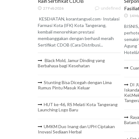
Raih Sertifikat CDOB
Serpon
undefined
Fasili
27 Feb 2026
14 Ma
KESEHATAN, korantangsel.com- Instalasi
Farmasi Kota (IFK) Kota Tangerang,
BISNIS,
kembali menorehkan prestasi
perhote
membanggakan dengan berhasil meraih
semaki
Sertifikat CDOB (Cara Distribusi...
Agung 
Hotel&C
Black Mold, Jamur Dinding yang
Berbahaya bagi Kesehatan
Cuan
Stunting Bisa Dicegah dengan Lima
DI J
Rumus Pintu Masuk Keluar
Iskanda
Kel.Mek
Tanger
HUT ke-46, RS Melati Kota Tangerang
Launching Logo Baru
Raya
Batam b
UMKM Duo Inang dan UPH Ciptakan
Inovasi Sediaan Herbal