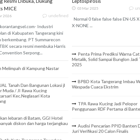
g Resmi Dibuka, Dukung
Leptospirosis
ats MICE
un
03 Mar 2025
undefined
r 2026
Normal 0 false false false EN-US
X-NONE ...
korantangsel.com- Industri
lan di Kabupaten Tangerang kini
n berkembang. PT Summarecon
TBK secara resmi membuka Harris
onvention Serpong...
Penta Prima Prediksi Warna Cat
Metalik, Solid Sampai Bunglon Jadi
2025
 Melimpah di Kampung Nastar
BPBD Kota Tangerang Imbau W
UAL Tanah Dan Bangunan Lokasi jl
Waspada Cuaca Ekstrim
r Muda / JI Rawa Kucing
arsari Kec.Neglasari Kota
ang
TPA Rawa Kucing Jadi Pelopor
Penggunaan RDF Pertama di Bant
kan lebaran di Batam, GGI Hotel
anyak diskon dan harga terjangkau
Audisi Pencarian PPID Banten D
Juri Verifikasi 20 Calon Finalis