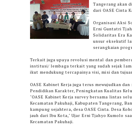
Tangerang akan d
dari OASE Cinta Ka
Organisasi Aksi S
Erni Guntatri Tja
Solidaritas Era K
unsur eksekutif l
serangkaian prog
Terkait juga upaya revolusi mental dan pembe
institusi/ lembaga terkait yang sudah sejak la
ikut mendukung tercapainya visi, misi dan tuju
OASE Kabinet Kerja juga terus mewujudkan da
Pendidikan Karakter, Peningkatan Kualitas Kel
"OASE Kabinet Kerja survey bersama lintas sel
Kecamatan Pakuhaji, Kabupaten Tangerang, Ban
kampung sejahtera, desa OASE Cinta. Desa Koho
jauh dari Ibu Kota," Ujar Erni Tjahyo Kumolo s
Kecamatan Pakuhaji.