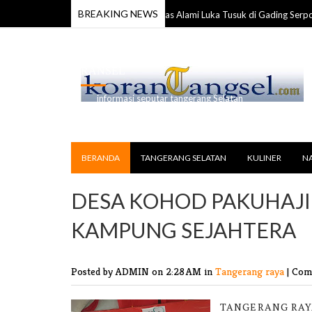
BREAKING NEWS
Anggota TNI Ditemukan Tewas Alami Luka Tusuk di Gading Serpong
026
RANSEL
informasi seputar tangerang Selatan
BERANDA
TANGERANG SELATAN
KULINER
N
DESA KOHOD PAKUHAJI 
KAMPUNG SEJAHTERA
Posted by ADMIN
on 2:28 AM in
Tangerang raya
|
Comm
TANGERANG RAYA