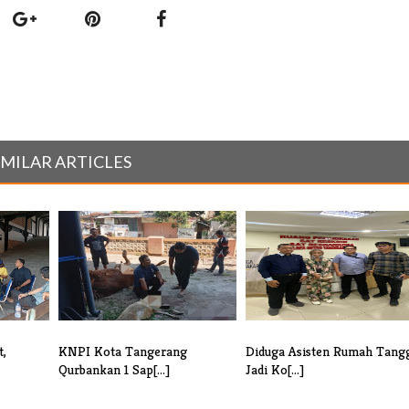
IMILAR ARTICLES
t,
KNPI Kota Tangerang
Diduga Asisten Rumah Tang
Qurbankan 1 Sap[...]
Jadi Ko[...]