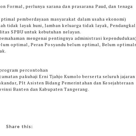
Non Formal, perlunya sarana dan prasarana Paud, dan tenaga
 optimal pemberdayaan masyarakat dalam usaha ekonomi)
ah tidak layak huni, Jamban keluarga tidak layak, Pendangka
silitas SPBU untuk kebutuhan nelayan.
g pemahaman mengenai pentingnya administrasi kependudukan
elum optimal, Peran Posyandu belum optimal, Belum optimal
ak.
n program percontohan
camatan pakuhaji Erni Tjahjo Kumolo berserta seluruh jajaran
 Iskandar, Plt Asisten Bidang Pemerintahan dan Kesejahteraan
ovinsi Banten dan Kabupaten Tangerang.
Share this: