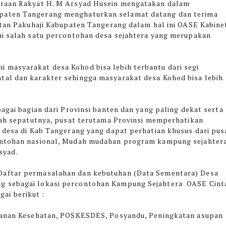
eraan Rakyat H. M Arsyad Husein mengatakan dalam
paten Tangerang menghaturkan selamat datang dan terima
matan Pakuhaji Kabupaten Tangerang dalam hal ini OASE Kabine
ai salah satu percontohan desa sejahtera yang merupakan
 masyarakat desa Kohod bisa lebih terbantu dari segi
tal dan karakter sehingga masyarakat desa Kohod bisa lebih
bagai bagian dari Provinsi banten dan yang paling dekat serta
udah sepatutnya, pusat terutama Provinsi memperhatikan
u desa di Kab Tangerang yang dapat perhatian khusus dari pus
contohan nasional, Mudah mudahan program kampung sejahter
syad.
Daftar permasalahan dan kebutuhan (Data Sementara) Desa
g sebagai lokasi percontohan Kampung Sejahtera OASE Cint
ai berikut :
ayanan Kesehatan, POSKESDES, Posyandu, Peningkatan asupan