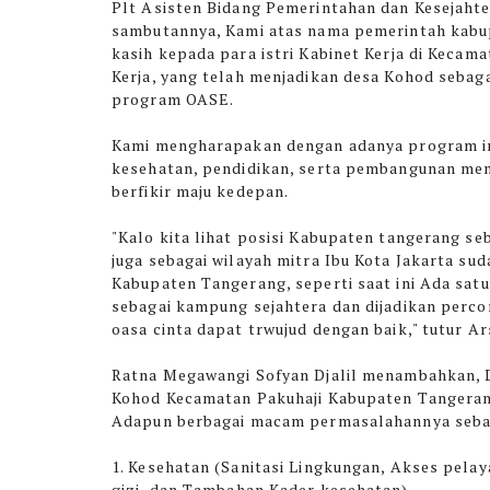
Plt Asisten Bidang Pemerintahan dan Kesejaht
sambutannya, Kami atas nama pemerintah kabu
kasih kepada para istri Kabinet Kerja di Keca
Kerja, yang telah menjadikan desa Kohod sebag
program OASE.
Kami mengharapakan dengan adanya program ini
kesehatan, pendidikan, serta pembangunan men
berfikir maju kedepan.
"Kalo kita lihat posisi Kabupaten tangerang se
juga sebagai wilayah mitra Ibu Kota Jakarta s
Kabupaten Tangerang, seperti saat ini Ada sat
sebagai kampung sejahtera dan dijadikan per
oasa cinta dapat trwujud dengan baik," tutur Ar
Ratna Megawangi Sofyan Djalil menambahkan, 
Kohod Kecamatan Pakuhaji Kabupaten Tangeran
Adapun berbagai macam permasalahannya sebag
1. Kesehatan (Sanitasi Lingkungan, Akses pel
gizi, dan Tambahan Kader kesehatan)