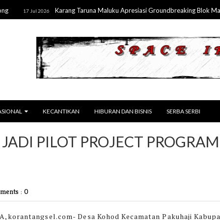
Karang Taruna Maluku Apresiasi Groundbreaking Blok Masela, 
17 Jul 2026
ASIONAL
KECANTIKAN
HIBURAN DAN BISNIS
SERBA SERBI
JADI PILOT PROJECT PROGRAM
ents : 0
,korantangsel.com-
Desa Kohod Kecamatan Pakuhaji Kabup