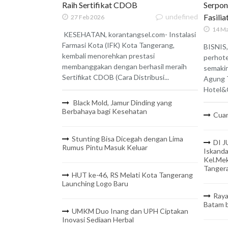
Raih Sertifikat CDOB
Serpon
undefined
Fasili
27 Feb 2026
14 Ma
KESEHATAN, korantangsel.com- Instalasi
Farmasi Kota (IFK) Kota Tangerang,
BISNIS,
kembali menorehkan prestasi
perhote
membanggakan dengan berhasil meraih
semaki
Sertifikat CDOB (Cara Distribusi...
Agung 
Hotel&C
Black Mold, Jamur Dinding yang
Berbahaya bagi Kesehatan
Cuan
Stunting Bisa Dicegah dengan Lima
DI J
Rumus Pintu Masuk Keluar
Iskanda
Kel.Mek
Tanger
HUT ke-46, RS Melati Kota Tangerang
Launching Logo Baru
Raya
Batam b
UMKM Duo Inang dan UPH Ciptakan
Inovasi Sediaan Herbal