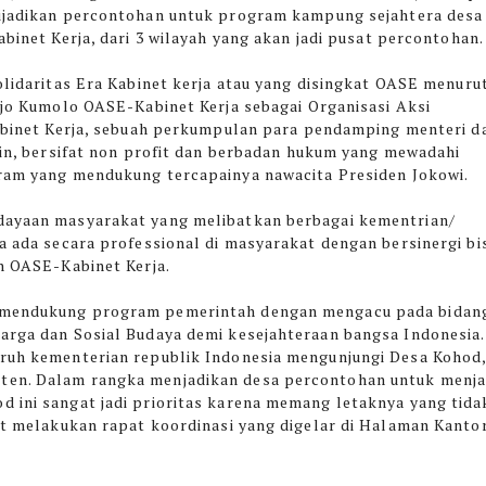
ijadikan percontohan untuk program kampung sejahtera desa
binet Kerja, dari 3 wilayah yang akan jadi pusat percontohan.
olidaritas Era Kabinet kerja atau yang disingkat OASE menuru
hjo Kumolo OASE-Kabinet Kerja sebagai Organisasi Aksi
abinet Kerja, sebuah perkumpulan para pendamping menteri d
ain, bersifat non profit dan berbadan hukum yang mewadahi
ram yang mendukung tercapainya nawacita Presiden Jokowi.
rdayaan masyarakat yang melibatkan berbagai kementrian/
ma ada secara professional di masyarakat dengan bersinergi bi
an OASE-Kabinet Kerja.
n mendukung program pemerintah dengan mengacu pada bidan
uarga dan Sosial Budaya demi kesejahteraan bangsa Indonesia.
uruh kementerian republik Indonesia mengunjungi Desa Kohod
ten. Dalam rangka menjadikan desa percontohan untuk menja
d ini sangat jadi prioritas karena memang letaknya yang tida
aat melakukan rapat koordinasi yang digelar di Halaman Kanto