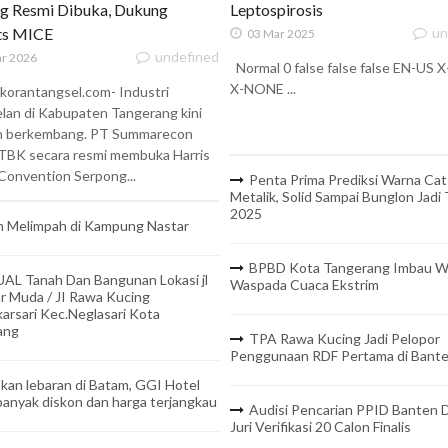
g Resmi Dibuka, Dukung
Leptospirosis
ats MICE
un
03 Mar 2025
undefined
r 2026
Normal 0 false false false EN-US
X-NONE ...
korantangsel.com- Industri
lan di Kabupaten Tangerang kini
n berkembang. PT Summarecon
TBK secara resmi membuka Harris
onvention Serpong...
Penta Prima Prediksi Warna Cat
Metalik, Solid Sampai Bunglon Jadi
2025
 Melimpah di Kampung Nastar
BPBD Kota Tangerang Imbau W
UAL Tanah Dan Bangunan Lokasi jl
Waspada Cuaca Ekstrim
r Muda / JI Rawa Kucing
arsari Kec.Neglasari Kota
ang
TPA Rawa Kucing Jadi Pelopor
Penggunaan RDF Pertama di Bant
kan lebaran di Batam, GGI Hotel
anyak diskon dan harga terjangkau
Audisi Pencarian PPID Banten D
Juri Verifikasi 20 Calon Finalis