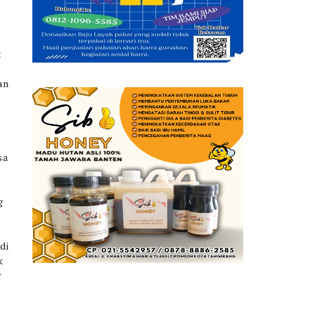
t
an
sa
g
,
di
k
r