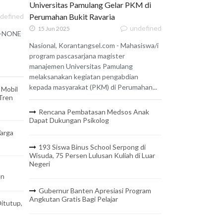
Universitas Pamulang Gelar PKM di
defined
Perumahan Bukit Ravaria
undefined
15 Jun 2025
 X-NONE
Nasional, Korantangsel.com - Mahasiswa/i
program pascasarjana magister
manajemen Universitas Pamulang
melaksanakan kegiatan pengabdian
kepada masyarakat (PKM) di Perumahan...
 Mobil
 Tren
Rencana Pembatasan Medsos Anak
Dapat Dukungan Psikolog
arga
193 Siswa Binus School Serpong di
Wisuda, 75 Persen Lulusan Kuliah di Luar
Negeri
en
Gubernur Banten Apresiasi Program
Angkutan Gratis Bagi Pelajar
itutup,