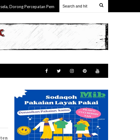
Dorong Percepatan Pembangunan & Keterlibatan Nyata Masyarakat Maluku
aten