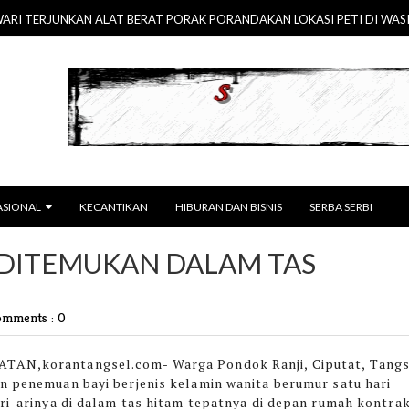
 TERJUNKAN ALAT BERAT PORAK PORANDAKAN LOKASI PETI DI WASIRAW
ASIONAL
KECANTIKAN
HIBURAN DAN BISNIS
SERBA SERBI
I DITEMUKAN DALAM TAS
mments : 0
TAN,korantangsel.com-
Warga Pondok Ranji, Ciputat, Tangs
 penemuan bayi berjenis kelamin wanita berumur satu hari
ri-arinya di dalam tas hitam tepatnya di depan rumah kontra