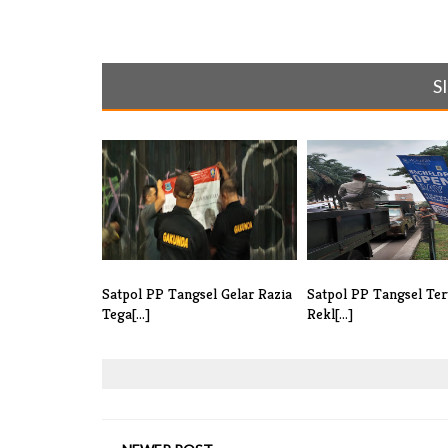
S
Satpol PP Tangsel Gelar Razia
Satpol PP Tangsel Ter
Tega[...]
Rekl[...]