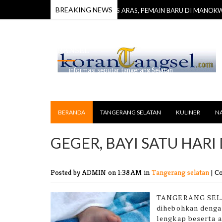
BREAKING NEWS
t Pilar MPR RI
BOSS ARAS, PEMAIN BARU DI MANOKWARI
11 Jul 2026
RANSEL
informasi seputar tangerang Selatan
BERANDA
TANGERANG SELATAN
KULINER
N
GEGER, BAYI SATU HAR
Posted by ADMIN
on 1:38 AM in
Tangerang selatan
|
Co
TANGERANG SELA
dihebohkan dengan
lengkap beserta a