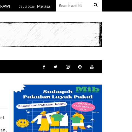
I
Merasa di Manfaatkan, Konsumen Victory Karaoke dan Lou
05 Jul 2026
el
kan,