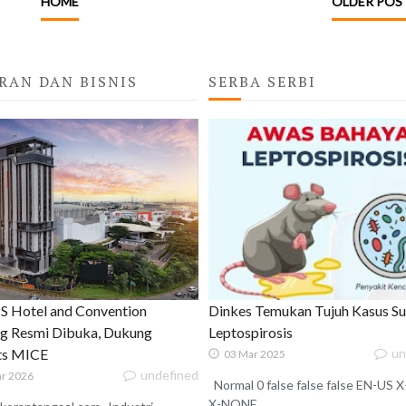
HOME
OLDER POS
RAN DAN BISNIS
SERBA SERBI
 Hotel and Convention
Dinkes Temukan Tujuh Kasus S
g Resmi Dibuka, Dukung
Leptospirosis
ats MICE
un
03 Mar 2025
undefined
r 2026
Normal 0 false false false EN-US
X-NONE ...