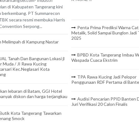
korantangsel.com- Industri
lan di Kabupaten Tangerang kini
n berkembang. PT Summarecon
TBK secara resmi membuka Harris
onvention Serpong...
Penta Prima Prediksi Warna Cat
Metalik, Solid Sampai Bunglon Jadi
2025
 Melimpah di Kampung Nastar
BPBD Kota Tangerang Imbau W
UAL Tanah Dan Bangunan Lokasi jl
Waspada Cuaca Ekstrim
r Muda / JI Rawa Kucing
arsari Kec.Neglasari Kota
ang
TPA Rawa Kucing Jadi Pelopor
Penggunaan RDF Pertama di Bant
kan lebaran di Batam, GGI Hotel
anyak diskon dan harga terjangkau
Audisi Pencarian PPID Banten D
Juri Verifikasi 20 Calon Finalis
 Butik Kota Tangerang Tawarkan
Benang Smock