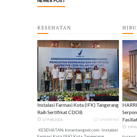
NEWER POST
KESEHATAN
HIBU
Instalasi Farmasi Kota (IFK) Tangerang
HARRIS
Raih Sertifikat CDOB
Serpon
undefined
Fasili
27 Feb 2026
14 Ma
KESEHATAN, korantangsel.com- Instalasi
Farmasi Kota (IFK) Kota Tangerang,