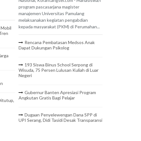
Nasional, Korantangsel.com - Mahasiswa/i
program pascasarjana magister
manajemen Universitas Pamulang
melaksanakan kegiatan pengabdian
kepada masyarakat (PKM) di Perumahan...
 Mobil
 Tren
Rencana Pembatasan Medsos Anak
Dapat Dukungan Psikolog
arga
193 Siswa Binus School Serpong di
Wisuda, 75 Persen Lulusan Kuliah di Luar
Negeri
en
Gubernur Banten Apresiasi Program
Angkutan Gratis Bagi Pelajar
itutup,
Dugaan Penyelewengan Dana SPP di
UPI Serang, Didi Tasidi Desak Transparansi