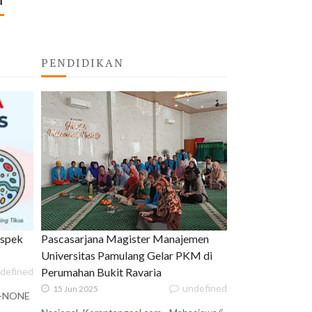
T
PENDIDIKAN
uspek
Pascasarjana Magister Manajemen
Universitas Pamulang Gelar PKM di
defined
Perumahan Bukit Ravaria
undefined
15 Jun 2025
 X-NONE