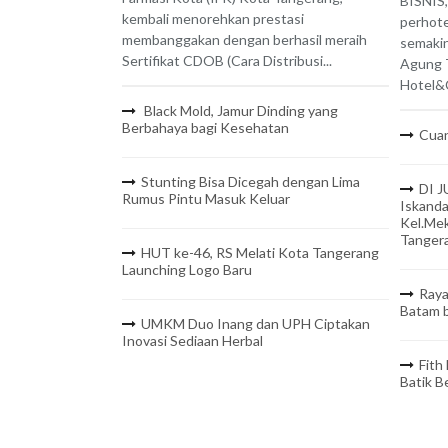
BISNIS,
kembali menorehkan prestasi
perhote
membanggakan dengan berhasil meraih
semaki
Sertifikat CDOB (Cara Distribusi...
Agung 
Hotel&C
Black Mold, Jamur Dinding yang
Berbahaya bagi Kesehatan
Cuan
Stunting Bisa Dicegah dengan Lima
DI J
Rumus Pintu Masuk Keluar
Iskanda
Kel.Mek
Tanger
HUT ke-46, RS Melati Kota Tangerang
Launching Logo Baru
Raya
Batam b
UMKM Duo Inang dan UPH Ciptakan
Inovasi Sediaan Herbal
Fith
Batik 