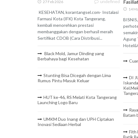
undefined
Fasili
27 Feb 2026
14 Ma
KESEHATAN, korantangsel.com- Instalasi
Farmasi Kota (IFK) Kota Tangerang,
BISNIS,
kembali menorehkan prestasi
perhote
membanggakan dengan berhasil meraih
semaki
Sertifikat CDOB (Cara Distribusi...
Agung 
Hotel&C
Black Mold, Jamur Dinding yang
Berbahaya bagi Kesehatan
Cuan
Stunting Bisa Dicegah dengan Lima
DI J
Rumus Pintu Masuk Keluar
Iskanda
Kel.Mek
Tanger
HUT ke-46, RS Melati Kota Tangerang
Launching Logo Baru
Raya
Batam b
UMKM Duo Inang dan UPH Ciptakan
Inovasi Sediaan Herbal
Fith
Batik 