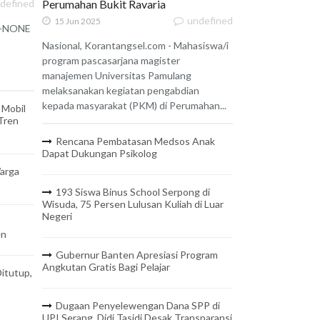
defined
Perumahan Bukit Ravaria
undefined
15 Jun 2025
 X-NONE
Nasional, Korantangsel.com - Mahasiswa/i
program pascasarjana magister
manajemen Universitas Pamulang
melaksanakan kegiatan pengabdian
kepada masyarakat (PKM) di Perumahan...
 Mobil
 Tren
Rencana Pembatasan Medsos Anak
Dapat Dukungan Psikolog
arga
193 Siswa Binus School Serpong di
Wisuda, 75 Persen Lulusan Kuliah di Luar
Negeri
en
Gubernur Banten Apresiasi Program
Angkutan Gratis Bagi Pelajar
itutup,
Dugaan Penyelewengan Dana SPP di
UPI Serang, Didi Tasidi Desak Transparansi