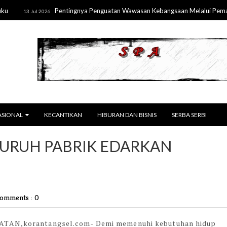
Pentingnya Penguatan Wawasan Kebangsaan Melalui Pemahaman
13 Jul 2026
ASIONAL
KECANTIKAN
HIBURAN DAN BISNIS
SERBA SERBI
BURUH PABRIK EDARKAN
omments : 0
TAN,korantangsel.com-
Demi memenuhi kebutuhan hidup