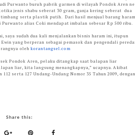
Budi Purwanto buruh pabrik garmen di wilayah Pondok Aren n
tika jenis shabu seberat 30 gram, ganja kering seberat dua
 timbang serta plastik putih. Dari hasil menjual barang hara
i Purwanto alias Coki mendapat imbalan sebesar Rp 500 ribu.
i, saya sudah dua kali menjalankan bisnis haram ini, itupun
 Ewin yang berperan sebagai pemasok dan pengendali pereda
terangnya oleh
korantangsel.com
sek Pondok Aren, pelaku ditangkap saat balapan liar
lapan liar, kita langsung menangkapnya,” ucapnya. Akibat
dan 112 serta 127 Undang-Undang Nomor 35 Tahun 2009, denga
Share this: