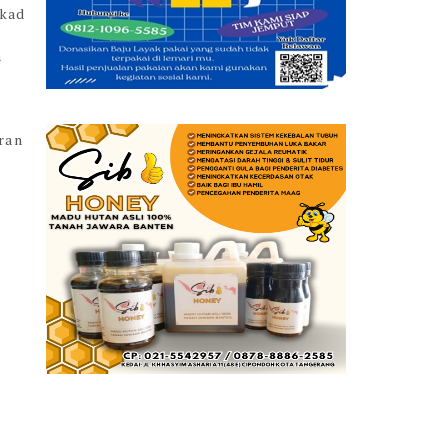
ekad
m
ran
n