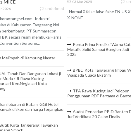
ats MICE
un
03 Mar 2025
undefined
r 2026
Normal 0 false false false EN-US
X-NONE ...
korantangsel.com- Industri
lan di Kabupaten Tangerang kini
n berkembang. PT Summarecon
TBK secara resmi membuka Harris
onvention Serpong...
Penta Prima Prediksi Warna Cat
Metalik, Solid Sampai Bunglon Jadi
2025
 Melimpah di Kampung Nastar
BPBD Kota Tangerang Imbau W
UAL Tanah Dan Bangunan Lokasi jl
Waspada Cuaca Ekstrim
r Muda / JI Rawa Kucing
arsari Kec.Neglasari Kota
ang
TPA Rawa Kucing Jadi Pelopor
Penggunaan RDF Pertama di Bant
kan lebaran di Batam, GGI Hotel
anyak diskon dan harga terjangkau
Audisi Pencarian PPID Banten D
Juri Verifikasi 20 Calon Finalis
 Butik Kota Tangerang Tawarkan
Benang Smock