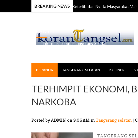
BREAKING NEWS
orong Percepatan Pembangunan & Keterlibatan Nyata Masyarakat Maluku
RANSEL
informasi seputar tangerang Selatan
BERANDA
TANGERANG SELATAN
KULINER
N
TERHIMPIT EKONOMI, 
NARKOBA
Posted by ADMIN
on 9:06 AM in
Tangerang selatan
|
C
TANGERANG SELA