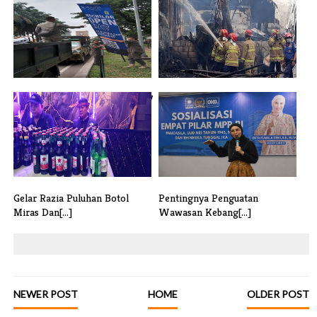
Satpol PP Tangsel Tertibkan 37
Gudang Styrofoam Terbakar
Rekl[...]
Kerugian [...]
Gelar Razia Puluhan Botol
Pentingnya Penguatan
Miras Dan[...]
Wawasan Kebang[...]
NEWER POST
HOME
OLDER POST