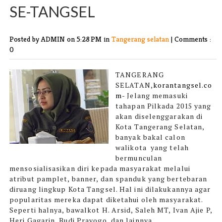
SE-TANGSEL
Posted by ADMIN
on 5:28 PM in
Tangerang selatan
|
Comments :
0
TANGERANG
SELATAN,
korantangsel.co
m
-
Jelang memasuki
tahapan Pilkada 2015 yang
akan diselenggarakan di
Kota Tangerang Selatan,
banyak bakal calon
walikota yang telah
bermunculan
mensosialisasikan diri kepada masyarakat melalui
atribut pamplet, banner, dan spanduk yang bertebaran
diruang lingkup Kota Tangsel. Hal ini dilakukannya agar
popularitas mereka dapat diketahui oleh masyarakat.
Seperti halnya, bawalkot H. Arsid, Saleh MT, Ivan Ajie P,
Heri Gagarin, Budi Prayogo, dan lainnya.