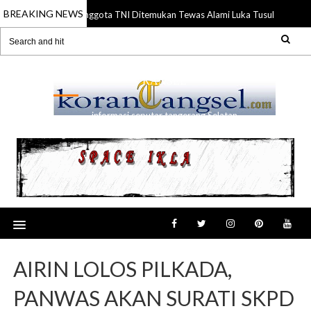
BREAKING NEWS
Anggota TNI Ditemukan Tewas Alami Luka Tusuk di Gading
21 Jul 2026
RANSEL
informasi seputar tangerang Selatan
AIRIN LOLOS PILKADA,
PANWAS AKAN SURATI SKPD