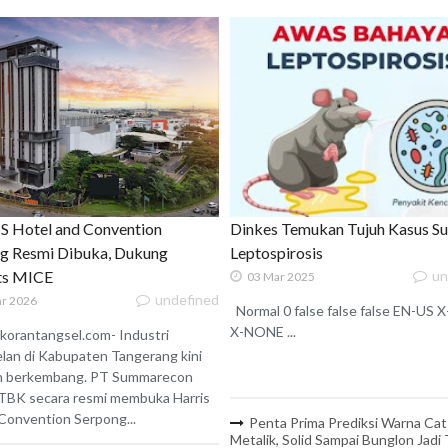
 Hotel and Convention
Dinkes Temukan Tujuh Kasus S
g Resmi Dibuka, Dukung
Leptospirosis
ats MICE
un
03 Mar 2025
undefined
r 2026
Normal 0 false false false EN-US
X-NONE ...
korantangsel.com- Industri
lan di Kabupaten Tangerang kini
n berkembang. PT Summarecon
TBK secara resmi membuka Harris
onvention Serpong...
Penta Prima Prediksi Warna Cat
Metalik, Solid Sampai Bunglon Jadi