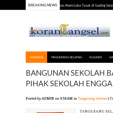
BREAKING NEWS
Anggota TNI Ditemukan Tewas Alami Luka Tusuk di Gading Serpong
 2026
RANSEL
informasi seputar tangerang Selatan
BERANDA
TANGERANG SELATAN
KULINER
N
BANGUNAN SEKOLAH BA
PIHAK SEKOLAH ENGG
Posted by ADMIN
on 9:58 AM in
Tangerang selatan
|
C
TANGERANG SELA