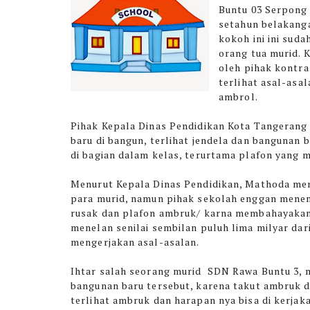
Buntu 03 Serpong 
setahun belakanga
kokoh ini ini suda
orang tua murid. 
oleh pihak kontra
terlihat asal-asa
ambrol.
Pihak Kepala Dinas Pendidikan Kota Tangerang
baru di bangun, terlihat jendela dan banguna
di bagian dalam kelas, terurtama plafon yang 
Menurut Kepala Dinas Pendidikan, Mathoda men
para murid, namun pihak sekolah enggan menemp
rusak dan plafon ambruk/ karna membahayakan 
menelan senilai sembilan puluh lima milyar da
mengerjakan asal-asalan.
Ihtar salah seorang murid SDN Rawa Buntu 3, 
bangunan baru tersebut, karena takut ambruk 
terlihat ambruk dan harapan nya bisa di kerjaka