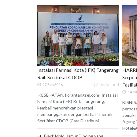
Instalasi Farmasi Kota (IFK) Tangerang
HARRIS
Raih Sertifikat CDOB
Serpon
undefined
Fasili
27 Feb 2026
14 Ma
KESEHATAN, korantangsel.com- Instalasi
Farmasi Kota (IFK) Kota Tangerang,
BISNIS,
kembali menorehkan prestasi
perhote
membanggakan dengan berhasil meraih
semaki
Sertifikat CDOB (Cara Distribusi...
Agung 
Hotel&C
Black Mold, Jamur Dinding yang