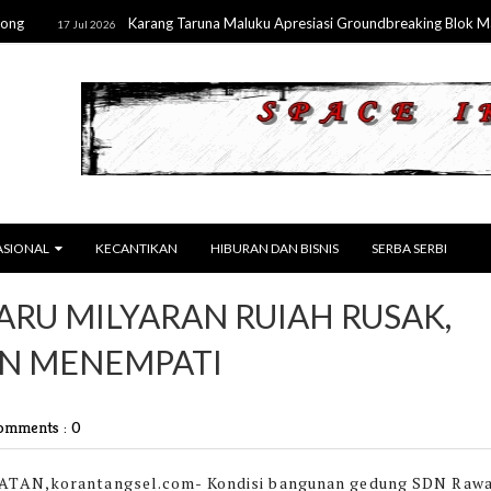
Karang Taruna Maluku Apresiasi Groundbreaking Blok Masela,
17 Jul 2026
ASIONAL
KECANTIKAN
HIBURAN DAN BISNIS
SERBA SERBI
RU MILYARAN RUIAH RUSAK,
AN MENEMPATI
omments : 0
TAN,korantangsel.com-
Kondisi bangunan gedung SDN Raw