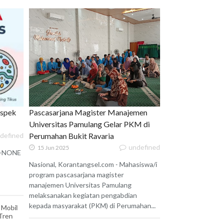
uspek
Pascasarjana Magister Manajemen
Universitas Pamulang Gelar PKM di
defined
Perumahan Bukit Ravaria
undefined
15 Jun 2025
 X-NONE
Nasional, Korantangsel.com - Mahasiswa/i
program pascasarjana magister
manajemen Universitas Pamulang
melaksanakan kegiatan pengabdian
kepada masyarakat (PKM) di Perumahan...
 Mobil
 Tren