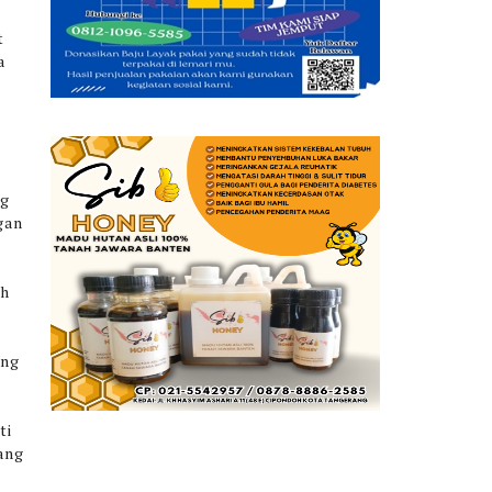
t
a
ng
gan
eh
ang
ti
ang