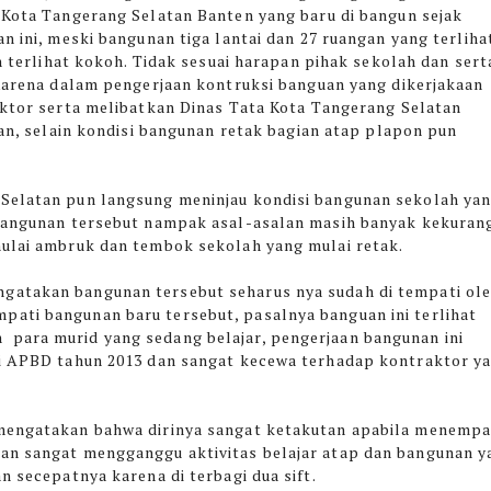
Kota Tangerang Selatan Banten yang baru di bangun sejak
n ini, meski bangunan tiga lantai dan 27 ruangan yang terliha
h terlihat kokoh. Tidak sesuai harapan pihak sekolah dan sert
Karena dalam pengerjaan kontruksi banguan yang dikerjakaan
ktor serta melibatkan Dinas Tata Kota Tangerang Selatan
lan, selain kondisi bangunan retak bagian atap plapon pun
 Selatan pun langsung meninjau kondisi bangunan sekolah ya
n bangunan tersebut nampak asal-asalan masih banyak kekuran
mulai ambruk dan tembok sekolah yang mulai retak.
gatakan bangunan tersebut seharus nya sudah di tempati ol
ati bangunan baru tersebut, pasalnya banguan ini terlihat
para murid yang sedang belajar, pengerjaan bangunan ini
ri APBD tahun 2013 dan sangat kecewa terhadap kontraktor y
mengatakan bahwa dirinya sangat ketakutan apabila menempa
dan sangat mengganggu aktivitas belajar atap dan bangunan y
n secepatnya karena di terbagi dua sift.