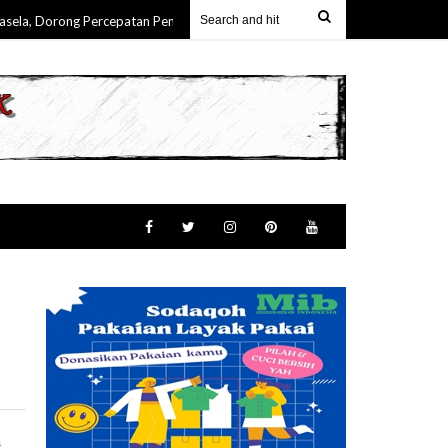
 Dorong Percepatan Pembangunan & Keterlibatan Nyata Masyarakat Maluku
a