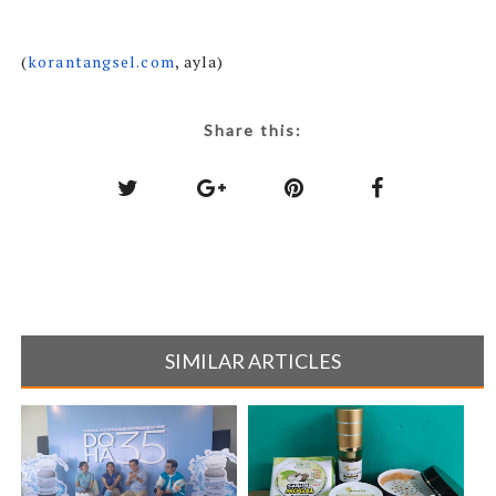
(
korantangsel.com
, ayla)
Share this:
SIMILAR ARTICLES