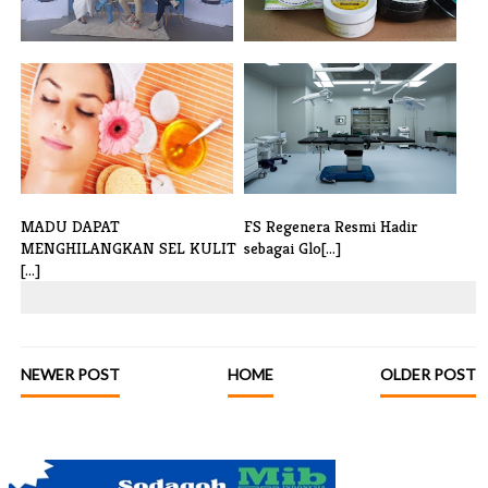
Kalbe Hadirkan Skin Booster
Tampil Cantik Alami Dengan
DQHA35
Kosmeti[...]
MADU DAPAT
FS Regenera Resmi Hadir
MENGHILANGKAN SEL KULIT
sebagai Glo[...]
[...]
NEWER POST
HOME
OLDER POST