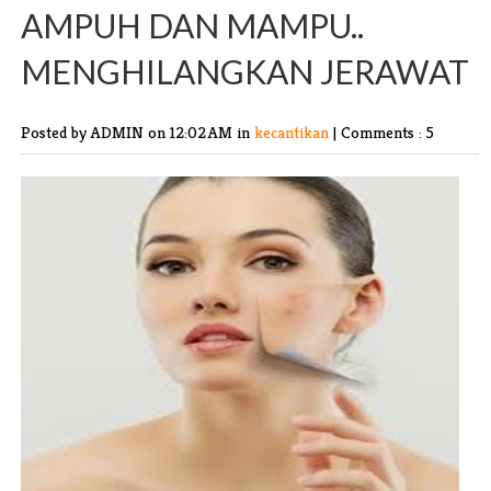
AMPUH DAN MAMPU..
MENGHILANGKAN JERAWAT
Posted by ADMIN
on 12:02 AM in
kecantikan
|
Comments : 5