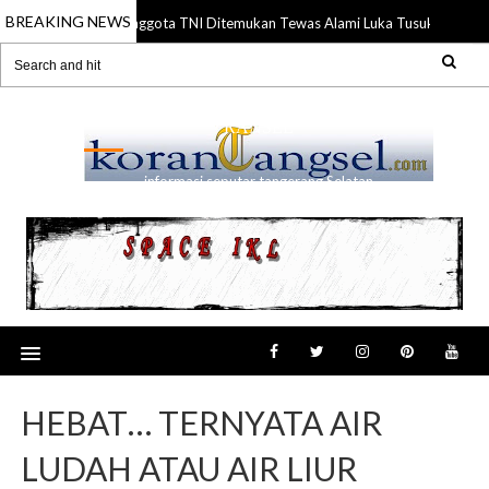
BREAKING NEWS
Anggota TNI Ditemukan Tewas Alami Luka Tusuk di Gading
21 Jul 2026
RANSEL
informasi seputar tangerang Selatan
HEBAT… TERNYATA AIR
LUDAH ATAU AIR LIUR