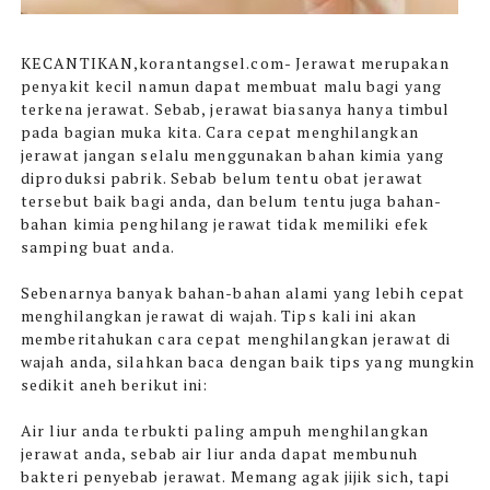
KECANTIKAN,korantangsel.com-
Jerawat merupakan
penyakit kecil namun dapat membuat malu bagi yang
terkena jerawat. Sebab, jerawat biasanya hanya timbul
pada bagian muka kita. Cara cepat menghilangkan
jerawat jangan selalu menggunakan bahan kimia yang
diproduksi pabrik. Sebab belum tentu obat jerawat
tersebut baik bagi anda, dan belum tentu juga bahan-
bahan kimia penghilang jerawat tidak memiliki efek
samping buat anda.
Sebenarnya banyak bahan-bahan alami yang lebih cepat
menghilangkan jerawat di wajah. Tips kali ini akan
memberitahukan cara cepat menghilangkan jerawat di
wajah anda, silahkan baca dengan baik tips yang mungkin
sedikit aneh berikut ini:
Air liur anda terbukti paling ampuh menghilangkan
jerawat anda, sebab air liur anda dapat membunuh
bakteri penyebab jerawat. Memang agak jijik sich, tapi