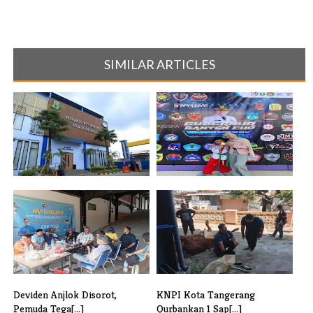
SIMILAR ARTICLES
Dugaan Penggelapan Oleh
Raih Juara di Gubernur Banten
Oknum Pegaw[...]
Cup 2[...]
Deviden Anjlok Disorot,
KNPI Kota Tangerang
Pemuda Tega[...]
Qurbankan 1 Sap[...]