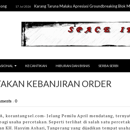
Karang Taruna Maluku Apresiasi Groundbreaking Blok Masela
17 Jul 2026
ASIONAL
KECANTIKAN
HIBURAN DAN BISNIS
SERBA SERBI
ETAKAN KEBANJIRAN ORDER
ments : 0
, korantangsel.com-
Jelang Pemilu April mendatang, ternya
gi usaha percetakan. Seperti terlihat di salah satu perceta
lan KH. Hasyim Ashari, Tangerang yang dijadikan tempat usah