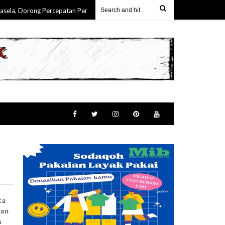
, Dorong Percepatan Pembangunan & Keterlibatan Nyata Masyarakat Maluku
ta
kan
a