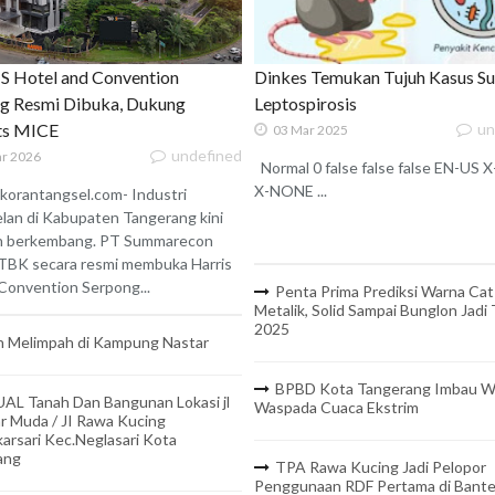
 Hotel and Convention
Dinkes Temukan Tujuh Kasus S
g Resmi Dibuka, Dukung
Leptospirosis
ats MICE
un
03 Mar 2025
undefined
r 2026
Normal 0 false false false EN-US
X-NONE ...
korantangsel.com- Industri
lan di Kabupaten Tangerang kini
n berkembang. PT Summarecon
TBK secara resmi membuka Harris
onvention Serpong...
Penta Prima Prediksi Warna Cat
Metalik, Solid Sampai Bunglon Jadi
2025
 Melimpah di Kampung Nastar
BPBD Kota Tangerang Imbau W
UAL Tanah Dan Bangunan Lokasi jl
Waspada Cuaca Ekstrim
r Muda / JI Rawa Kucing
arsari Kec.Neglasari Kota
ang
TPA Rawa Kucing Jadi Pelopor
Penggunaan RDF Pertama di Bant