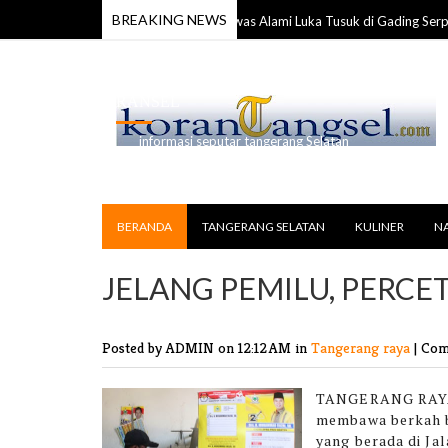
BREAKING NEWS
Anggota TNI Ditemukan Tewas Alami Luka Tusuk di Gading Serpong
l 2026
RANSEL
informasi seputar tangerang Selatan
BERANDA
TANGERANG SELATAN
KULINER
N
JELANG PEMILU, PERC
Posted by ADMIN
on 12:12 AM in
Tangerang raya
|
Com
TANGERANG RAYA
membawa berkah ba
yang berada di Ja