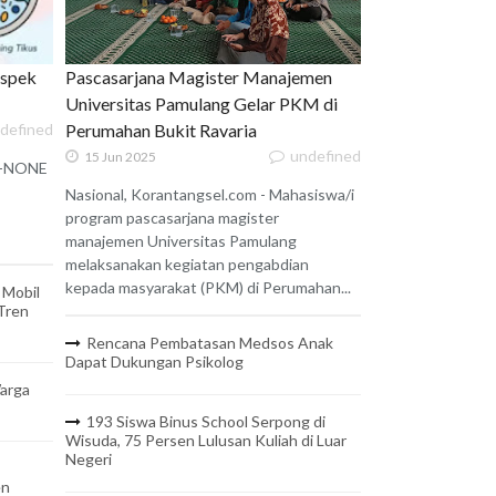
uspek
Pascasarjana Magister Manajemen
Universitas Pamulang Gelar PKM di
defined
Perumahan Bukit Ravaria
undefined
15 Jun 2025
 X-NONE
Nasional, Korantangsel.com - Mahasiswa/i
program pascasarjana magister
manajemen Universitas Pamulang
melaksanakan kegiatan pengabdian
kepada masyarakat (PKM) di Perumahan...
 Mobil
 Tren
Rencana Pembatasan Medsos Anak
Dapat Dukungan Psikolog
arga
193 Siswa Binus School Serpong di
Wisuda, 75 Persen Lulusan Kuliah di Luar
Negeri
en