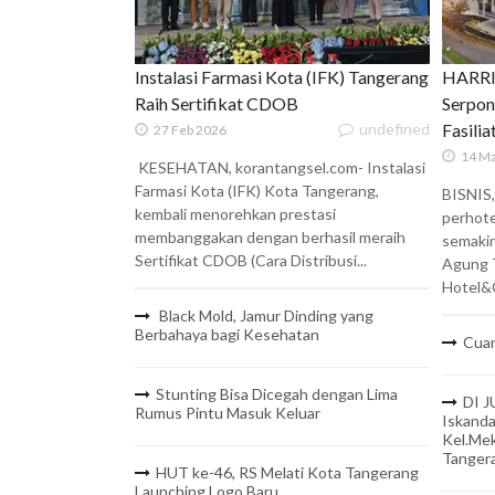
Instalasi Farmasi Kota (IFK) Tangerang
HARRIS
Raih Sertifikat CDOB
Serpon
undefined
Fasili
27 Feb 2026
14 Ma
KESEHATAN, korantangsel.com- Instalasi
Farmasi Kota (IFK) Kota Tangerang,
BISNIS,
kembali menorehkan prestasi
perhote
membanggakan dengan berhasil meraih
semaki
Sertifikat CDOB (Cara Distribusi...
Agung 
Hotel&C
Black Mold, Jamur Dinding yang
Berbahaya bagi Kesehatan
Cuan
Stunting Bisa Dicegah dengan Lima
DI J
Rumus Pintu Masuk Keluar
Iskanda
Kel.Mek
Tanger
HUT ke-46, RS Melati Kota Tangerang
Launching Logo Baru