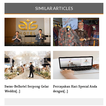
SIMILAR ARTICLES
Rayakan lebaran di Batam, GGI
Fith Butik Kota Tangerang
Hotel[...]
Tawarkan [...]
Swiss-Belhotel Serpong Gelar
Percayakan Hari Spesial Anda
Weddin[...]
dengan[...]