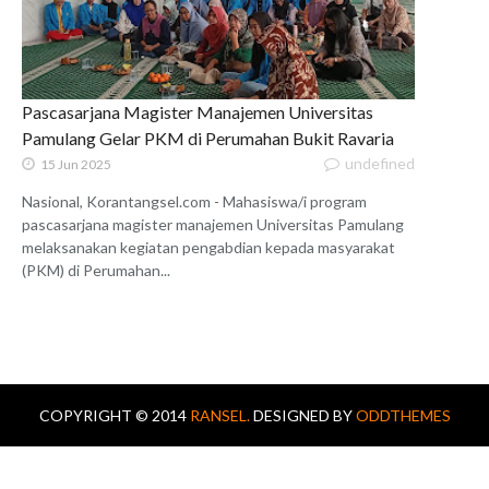
Pascasarjana Magister Manajemen Universitas
Pamulang Gelar PKM di Perumahan Bukit Ravaria
undefined
15 Jun 2025
Nasional, Korantangsel.com - Mahasiswa/i program
pascasarjana magister manajemen Universitas Pamulang
melaksanakan kegiatan pengabdian kepada masyarakat
(PKM) di Perumahan...
COPYRIGHT © 2014
RANSEL.
DESIGNED BY
ODDTHEMES