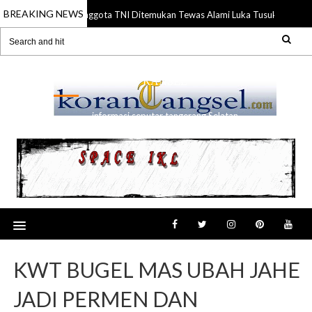
BREAKING NEWS
Anggota TNI Ditemukan Tewas Alami Luka Tusuk di Gading
21 Jul 2026
RANSEL
informasi seputar tangerang Selatan
KWT BUGEL MAS UBAH JAHE
JADI PERMEN DAN