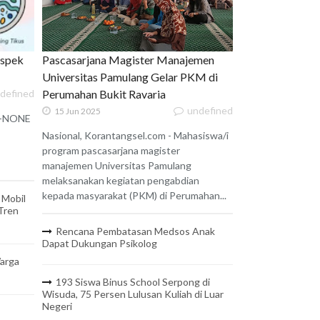
uspek
Pascasarjana Magister Manajemen
Universitas Pamulang Gelar PKM di
defined
Perumahan Bukit Ravaria
undefined
15 Jun 2025
 X-NONE
Nasional, Korantangsel.com - Mahasiswa/i
program pascasarjana magister
manajemen Universitas Pamulang
melaksanakan kegiatan pengabdian
kepada masyarakat (PKM) di Perumahan...
 Mobil
 Tren
Rencana Pembatasan Medsos Anak
Dapat Dukungan Psikolog
arga
193 Siswa Binus School Serpong di
Wisuda, 75 Persen Lulusan Kuliah di Luar
Negeri