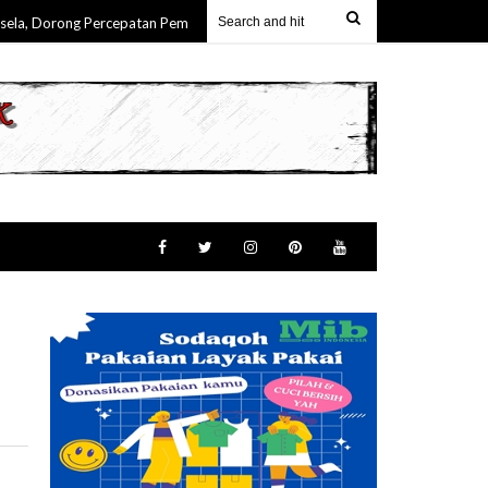
 Dorong Percepatan Pembangunan & Keterlibatan Nyata Masyarakat Maluku