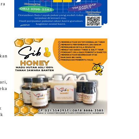
ara
ikan
s
ari,
eka
k
ak