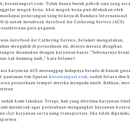
,korantangsel.com-
Tidak hanya buruh pabrik saja yang sec
ggelar mogok kerja. Aksi mogok kerja pun dilakukan oleh
 maskapai penerangan yang bekerja di Bandara Internasional
0/4) untuk mendesak Aerofood Air Cathering Service (ACS)
sejahteraan para pegawai.
wan Aerofood Air Cathering Service, Selamet mengatakan,
ahun mengabdi di perusahaan ini, dirinya merasa dirugikan.
esangon disamakan dengan karyawan bayar. ”Sebenarnya kena
i pun tak kunjung naik,” kata Selamet.
para karyawan ACS menanggap hidupnya berada di bawah gari
t pantauan tim liputan
korantangsel.com
, sudah Selasa dini h
 area perusahaan tempat mereka mengadu nasib. Bahkan, mer
elataran.
i sudah kami lakukan. Tetapi, hak yang diterima karyawan tida
i kami mendesak agar perusahaan mengangkat karyawan kontr
gan
shift
karyawan serta uang transportasi. Jika tidak dipenuhi,
aparnya.