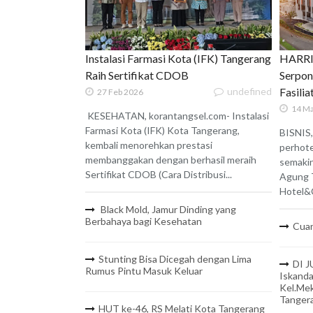
Instalasi Farmasi Kota (IFK) Tangerang
HARRIS
Raih Sertifikat CDOB
Serpon
undefined
Fasili
27 Feb 2026
14 Ma
KESEHATAN, korantangsel.com- Instalasi
Farmasi Kota (IFK) Kota Tangerang,
BISNIS,
kembali menorehkan prestasi
perhote
membanggakan dengan berhasil meraih
semaki
Sertifikat CDOB (Cara Distribusi...
Agung 
Hotel&C
Black Mold, Jamur Dinding yang
Berbahaya bagi Kesehatan
Cuan
Stunting Bisa Dicegah dengan Lima
DI J
Rumus Pintu Masuk Keluar
Iskanda
Kel.Mek
Tanger
HUT ke-46, RS Melati Kota Tangerang