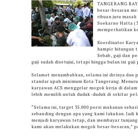
TANGERANG RAYA
besar-besaran men
ribuan juru masak
Soekarno Hatta (3
memperhatikan ke
Koordinator Karya
hampir hitungan t
Sebab, gaji dan p
gaji sudah disetujui, tetapi hingga bulan ini gaj
Selamet menambahkan, selama ini dirinya dan 
standar upah minimum Kota Tangerang. Menuru
karyawan ACS menggelar mogok kerja di dalam
lebih memilih untuk duduk-duduk di sekitar p
“Selama ini, target 35.000 porsi makanan sehar
sebanding dengan apa yang kami lakukan. Jad
menjadi karyawan tetap, dan membayar tunjan
kami akan melakukan mogok besar-besaran,” p