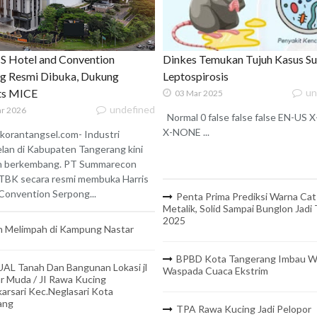
 Hotel and Convention
Dinkes Temukan Tujuh Kasus S
g Resmi Dibuka, Dukung
Leptospirosis
ats MICE
un
03 Mar 2025
undefined
r 2026
Normal 0 false false false EN-US
X-NONE ...
korantangsel.com- Industri
lan di Kabupaten Tangerang kini
n berkembang. PT Summarecon
TBK secara resmi membuka Harris
onvention Serpong...
Penta Prima Prediksi Warna Cat
Metalik, Solid Sampai Bunglon Jadi
2025
 Melimpah di Kampung Nastar
BPBD Kota Tangerang Imbau W
UAL Tanah Dan Bangunan Lokasi jl
Waspada Cuaca Ekstrim
r Muda / JI Rawa Kucing
arsari Kec.Neglasari Kota
ang
TPA Rawa Kucing Jadi Pelopor