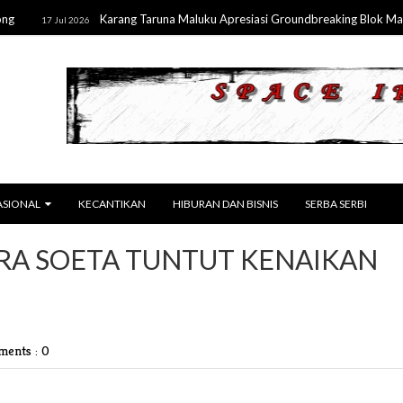
Karang Taruna Maluku Apresiasi Groundbreaking Blok Masela,
17 Jul 2026
ASIONAL
KECANTIKAN
HIBURAN DAN BISNIS
SERBA SERBI
RA SOETA TUNTUT KENAIKAN
ents : 0