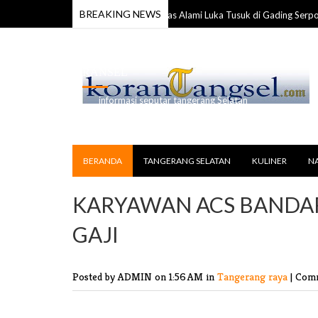
BREAKING NEWS
Anggota TNI Ditemukan Tewas Alami Luka Tusuk di Gading Serpong
 2026
RANSEL
informasi seputar tangerang Selatan
BERANDA
TANGERANG SELATAN
KULINER
N
KARYAWAN ACS BANDA
GAJI
Posted by ADMIN
on 1:56 AM in
Tangerang raya
|
Comm