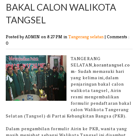
BAKAL CALON WALIKOTA
TANGSEL
Posted by ADMIN
on 8:27 PM in
Tangerang selatan
|
Comments :
0
TANGERANG
SELATAN,
korantangsel
.co
m
-
Sudah memasuki hari
yang kelima ini,dalam
penjaringan bakal calon
walikota tangsel, Airin
resmi mengembalikan
formulir pendaftaran bakal
calon Walikota Tangerang
Selatan (Tangsel) di Partai Kebangkitan Bangsa (PKB).
Dalam pengambilan formulir Airin ke PKB, wanita yang
masih menjabat sebagai Walikota Tangsel ini disambut