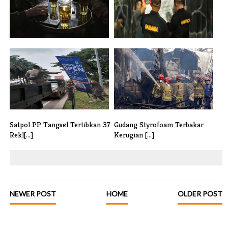
Waduh, SPG Anker Beer Sebut
Satpol PP Tangsel Gelar Razia
Belum T[...]
Tega[...]
Satpol PP Tangsel Tertibkan 37
Gudang Styrofoam Terbakar
Rekl[...]
Kerugian [...]
NEWER POST
HOME
OLDER POST