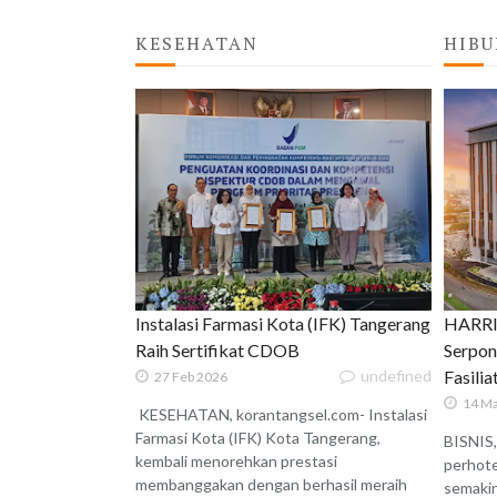
KESEHATAN
HIBU
Instalasi Farmasi Kota (IFK) Tangerang
HARRIS
Raih Sertifikat CDOB
Serpon
undefined
Fasili
27 Feb 2026
14 Ma
KESEHATAN, korantangsel.com- Instalasi
Farmasi Kota (IFK) Kota Tangerang,
BISNIS,
kembali menorehkan prestasi
perhote
membanggakan dengan berhasil meraih
semaki