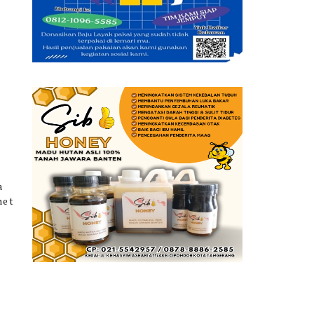
a
net