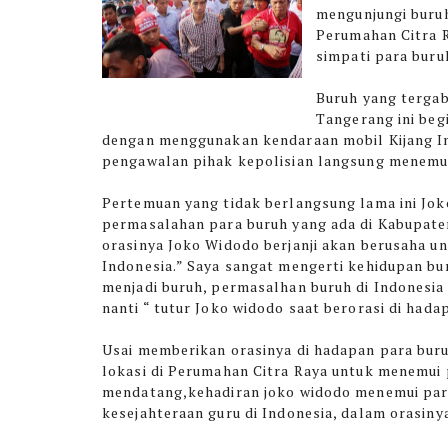
mengunjungi buruh
Perumahan Citra R
simpati para buru
Buruh yang tergab
Tangerang ini be
dengan menggunakan kendaraan mobil Kijang I
pengawalan pihak kepolisian langsung menemu
Pertemuan yang tidak berlangsung lama ini J
permasalahan para buruh yang ada di Kabupat
orasinya Joko Widodo berjanji akan berusaha u
Indonesia.” Saya sangat mengerti kehidupan bu
menjadi buruh, permasalhan buruh di Indonesia
nanti “ tutur Joko widodo saat berorasi di hada
Usai memberikan orasinya di hadapan para bur
lokasi di Perumahan Citra Raya untuk menemui
mendatang,kehadiran joko widodo menemui para 
kesejahteraan guru di Indonesia, dalam orasi