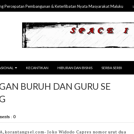
rcepatan Pembangunan & Keterlibatan Nyata Masyarakat Maluku
13 Jul 2
ASIONAL
KECANTIKAN
HIBURAN DAN BISNIS
SERBA SERBI
GAN BURUH DAN GURU SE
G
ents : 0
,korantangsel.com-
Joko Widodo Capres nomor urut dua