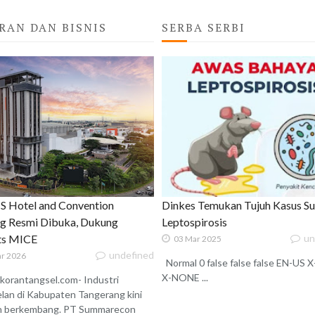
RAN DAN BISNIS
SERBA SERBI
 Hotel and Convention
Dinkes Temukan Tujuh Kasus S
g Resmi Dibuka, Dukung
Leptospirosis
ats MICE
un
03 Mar 2025
undefined
r 2026
Normal 0 false false false EN-US
X-NONE ...
korantangsel.com- Industri
lan di Kabupaten Tangerang kini
n berkembang. PT Summarecon