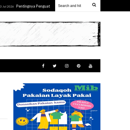
Pentingnya Penguatan Wawasan Kebangsaan Melalui Pemahaman Terhada
026