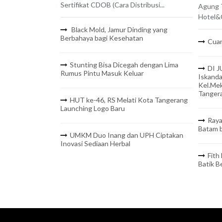
Sertifikat CDOB (Cara Distribusi...
Agung 
Hotel&C
Black Mold, Jamur Dinding yang
Berbahaya bagi Kesehatan
Cuan
Stunting Bisa Dicegah dengan Lima
DI J
Rumus Pintu Masuk Keluar
Iskanda
Kel.Mek
Tanger
HUT ke-46, RS Melati Kota Tangerang
Launching Logo Baru
Raya
Batam b
UMKM Duo Inang dan UPH Ciptakan
Inovasi Sediaan Herbal
Fith
Batik 