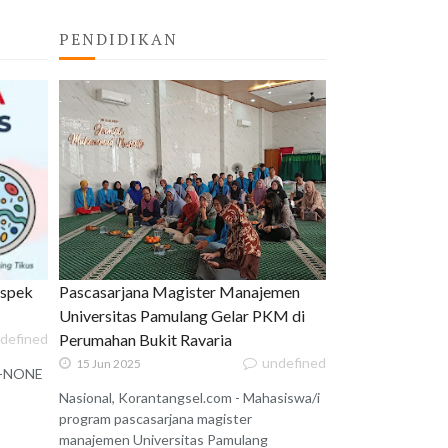
PENDIDIKAN
uspek
Pascasarjana Magister Manajemen
Universitas Pamulang Gelar PKM di
defined
Perumahan Bukit Ravaria
undefined
15 Jun 2025
 X-NONE
Nasional, Korantangsel.com - Mahasiswa/i
program pascasarjana magister
manajemen Universitas Pamulang