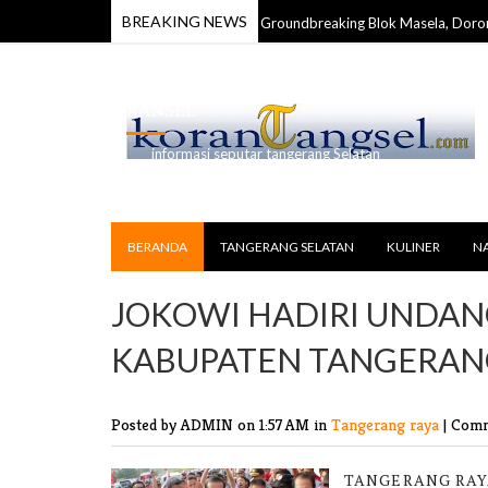
BREAKING NEWS
Karang Taruna Maluku Apresiasi Groundbreaking Blok Masela, Dorong Pe
RANSEL
informasi seputar tangerang Selatan
BERANDA
TANGERANG SELATAN
KULINER
N
JOKOWI HADIRI UNDAN
KABUPATEN TANGERAN
Posted by ADMIN
on 1:57 AM in
Tangerang raya
|
Comm
TANGERANG RAYA