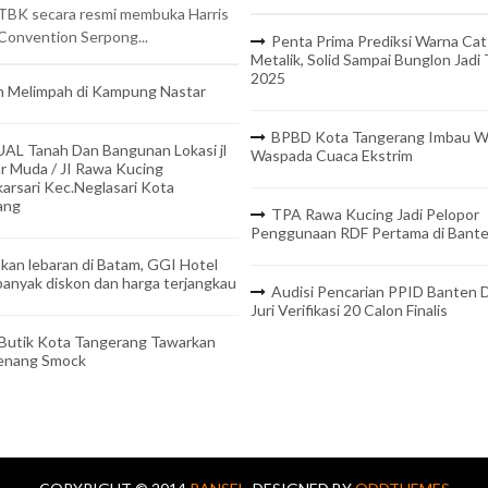
TBK secara resmi membuka Harris
onvention Serpong...
Penta Prima Prediksi Warna Cat
Metalik, Solid Sampai Bunglon Jadi
2025
 Melimpah di Kampung Nastar
BPBD Kota Tangerang Imbau W
UAL Tanah Dan Bangunan Lokasi jl
Waspada Cuaca Ekstrim
r Muda / JI Rawa Kucing
arsari Kec.Neglasari Kota
ang
TPA Rawa Kucing Jadi Pelopor
Penggunaan RDF Pertama di Bant
kan lebaran di Batam, GGI Hotel
anyak diskon dan harga terjangkau
Audisi Pencarian PPID Banten D
Juri Verifikasi 20 Calon Finalis
 Butik Kota Tangerang Tawarkan
Benang Smock