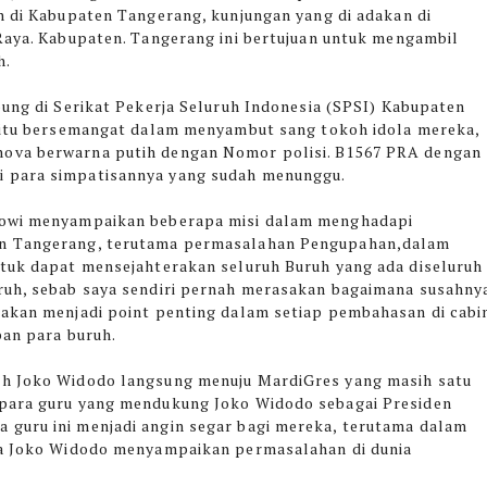
 di Kabupaten Tangerang, kunjungan yang di adakan di
aya. Kabupaten. Tangerang ini bertujuan untuk mengambil
h.
ung di Serikat Pekerja Seluruh Indonesia (SPSI) Kabupaten
gitu bersemangat dalam menyambut sang tokoh idola mereka,
nova berwarna putih dengan Nomor polisi. B1567 PRA dengan
i para simpatisannya yang sudah menunggu.
okowi menyampaikan beberapa misi dalam menghadapi
en Tangerang, terutama permasalahan Pengupahan,dalam
ntuk dapat mensejahterakan seluruh Buruh yang ada diseluruh
ruh, sebab saya sendiri pernah merasakan bagaimana susahny
 akan menjadi point penting dalam setiap pembahasan di cabi
pan para buruh.
uh Joko Widodo langsung menuju MardiGres yang masih satu
 para guru yang mendukung Joko Widodo sebagai Presiden
guru ini menjadi angin segar bagi mereka, terutama dalam
nya Joko Widodo menyampaikan permasalahan di dunia