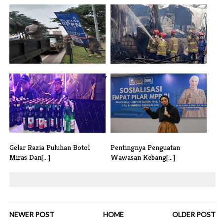
Satpol PP Tangsel Tertibkan 37
Gudang Styrofoam Terbakar
Rekl[...]
Kerugian [...]
Gelar Razia Puluhan Botol
Pentingnya Penguatan
Miras Dan[...]
Wawasan Kebang[...]
NEWER POST
HOME
OLDER POST