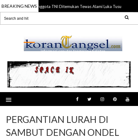
BREAKING NEWS
Anggota TNI Ditemukan Tewas Alami Luka Tusuk di Gading
21 Jul 2026
RANSEL
informasi seputar tangerang Selatan
PERGANTIAN LURAH DI
SAMBUT DENGAN ONDEL